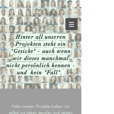
Hinter all unseren
Projekten steht ein
"Gesicht" - auch wenn
wir dieses manchmal
nicht persönlich kennen -
und kein "Fall".
I
Viele unserer Projekte haben wir
selbst ins Leben gerufen und setzen